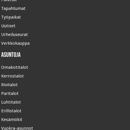
Tapahtumat
Työpaikat
Uutiset
Urheiluseurat
Verkkokauppa
Asuntoja
Omakotitalot
Kerrostalot
Rivitalot
Paritalot
Luhtitalot
Erillistalot
Kesämökit
Vuokra-asunnot