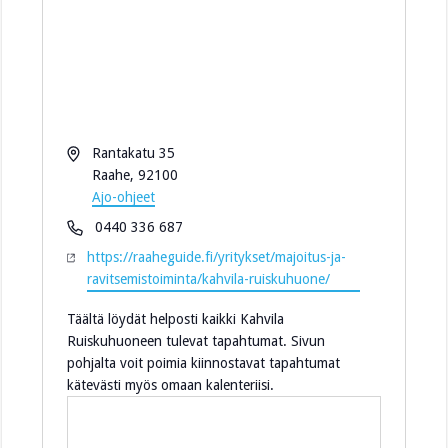
O
Rantakatu 35
s
Raahe
,
92100
o
Ajo-ohjeet
i
P
0440 336 687
t
u
W
https://raaheguide.fi/yritykset/majoitus-ja-
e
h
W
ravitsemistoiminta/kahvila-ruiskuhuone/
e
W
l
Täältä löydät helposti kaikki Kahvila
-
i
Ruiskuhuoneen tulevat
tapahtumat
. Sivun
s
n
pohjalta voit poimia kiinnostavat tapahtumat
i
kätevästi myös omaan kalenteriisi.
v
u
s