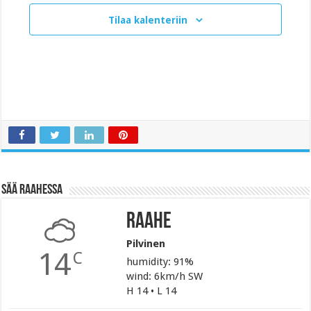
e
p
Tilaa kalenteriin
ä
i
v
ä
.
Sää Raahessa
Raahe
Pilvinen
14
C
humidity: 91%
wind: 6km/h SW
H 14 • L 14