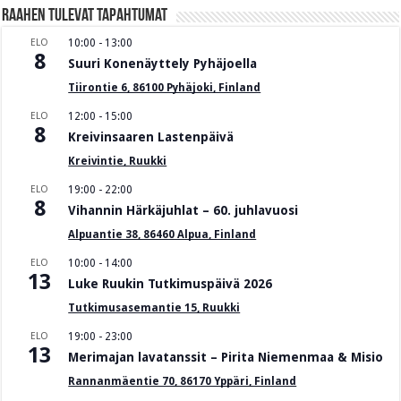
Raahen Tulevat tapahtumat
ELO
10:00
-
13:00
8
Suuri Konenäyttely Pyhäjoella
Tiirontie 6, 86100 Pyhäjoki, Finland
ELO
12:00
-
15:00
8
Kreivinsaaren Lastenpäivä
Kreivintie, Ruukki
ELO
19:00
-
22:00
8
Vihannin Härkäjuhlat – 60. juhlavuosi
Alpuantie 38, 86460 Alpua, Finland
ELO
10:00
-
14:00
13
Luke Ruukin Tutkimuspäivä 2026
Tutkimusasemantie 15, Ruukki
ELO
19:00
-
23:00
13
Merimajan lavatanssit – Pirita Niemenmaa & Misio
Rannanmäentie 70, 86170 Yppäri, Finland