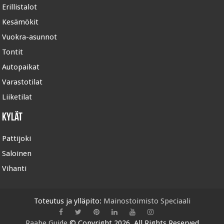
Erillistalot
Kesämökit
Vuokra-asunnot
Tontit
Autopaikat
Varastotilat
Liiketilat
Kylät
Pattijoki
Saloinen
Vihanti
Toteutus ja ylläpito:
Mainostoimisto
Speciaali
Raahe Guide
© Copyright 2026, All Rights Reserved