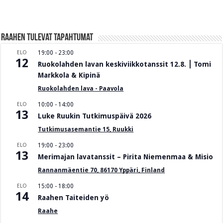
Raahen Tulevat tapahtumat
ELO
19:00
-
23:00
12
Ruokolahden lavan keskiviikkotanssit 12.8. ⎮ Tomi
Markkola & Kipinä
Ruokolahden lava - Paavola
ELO
10:00
-
14:00
13
Luke Ruukin Tutkimuspäivä 2026
Tutkimusasemantie 15, Ruukki
ELO
19:00
-
23:00
13
Merimajan lavatanssit – Pirita Niemenmaa & Misio
Rannanmäentie 70, 86170 Yppäri, Finland
ELO
15:00
-
18:00
14
Raahen Taiteiden yö
Raahe