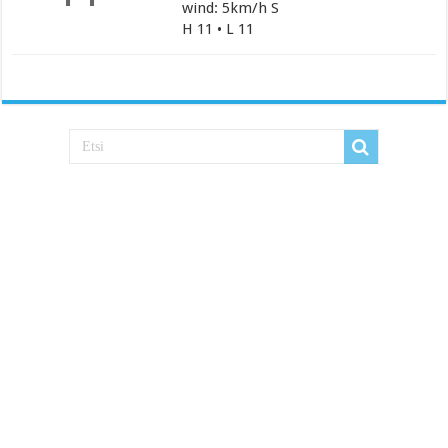
wind: 5km/h S
H 11 • L 11