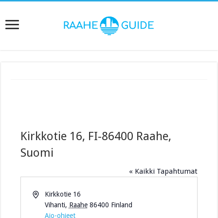
Kirkkotie 16, FI-86400 Raahe,
Suomi
« Kaikki Tapahtumat
O
Kirkkotie 16
s
Vihanti
,
Raahe
86400
Finland
o
Ajo-ohjeet