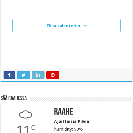
Tapahtumat
Tapahtum
t
s
e
p
Tilaa kalenteriin
ä
i
v
ä
.
Sää Raahessa
Raahe
Ajoittaisia Pilviä
11
C
humidity: 90%