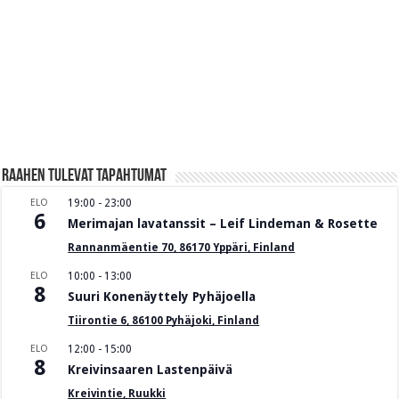
Raahen Tulevat tapahtumat
ELO
19:00
-
23:00
6
Merimajan lavatanssit – Leif Lindeman & Rosette
Rannanmäentie 70, 86170 Yppäri, Finland
ELO
10:00
-
13:00
8
Suuri Konenäyttely Pyhäjoella
Tiirontie 6, 86100 Pyhäjoki, Finland
ELO
12:00
-
15:00
8
Kreivinsaaren Lastenpäivä
Kreivintie, Ruukki