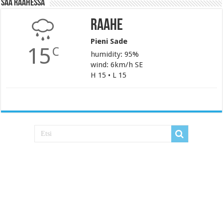
Sää Raahessa
Raahe
Pieni Sade
15
C
humidity: 95%
wind: 6km/h SE
H 15 • L 15