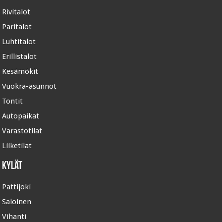
Rivitalot
Paritalot
Luhtitalot
Erillistalot
Kesämökit
Vuokra-asunnot
Tontit
Autopaikat
Varastotilat
Liiketilat
Kylät
Pattijoki
Saloinen
Vihanti