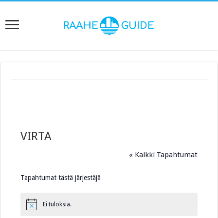
VIRTA
« Kaikki Tapahtumat
Tapahtumat tästä järjestäjä
Ei tuloksia.
N
o