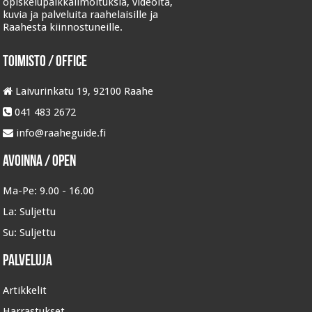
opiskelupaikkailmoituksia, videoita,
kuvia ja palveluita raahelaisille ja
Raahesta kiinnostuneille.
Toimisto / Office
Laivurinkatu 19, 92100 Raahe
041 483 2672
info@raaheguide.fi
Avoinna / Open
Ma-Pe:
9.00 - 16.00
La:
Suljettu
Su:
Suljettu
Palveluja
Artikkelit
Harrastukset