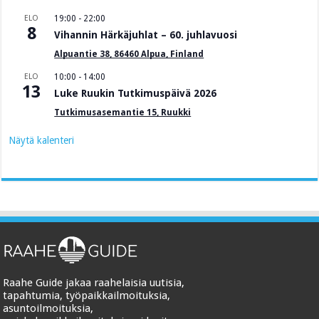
ELO
19:00
-
22:00
8
Vihannin Härkäjuhlat – 60. juhlavuosi
Alpuantie 38, 86460 Alpua, Finland
ELO
10:00
-
14:00
13
Luke Ruukin Tutkimuspäivä 2026
Tutkimusasemantie 15, Ruukki
Näytä kalenteri
Raahe Guide jakaa raahelaisia uutisia,
tapahtumia, työpaikkailmoituksia,
asuntoilmoituksia,